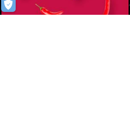
Carne seca com Creme de Pimenta
Hot Pepper Mendez
Saiba +
Quem Somos
Agricultura Familiar
Blog