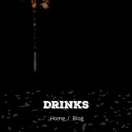
Drinks
Home
Blog