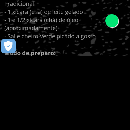
Tradicional
- 1 xícara (chá) de leite gelado
- 1 e 1/2 xícara (chá) de óleo
(aproximadamente)
- Sal e cheiro-verde picado a gosto
Modo de preparo:
Leve o Molho de Pimenta Mendez Tradicional
e o leite ao liquidificador em potência média.
Adicione o óleo em fio, sem parar de bater,
até ficar com consistência cremosa. Se
necessário, adicione mais óleo. Tempere
com sal, cheiro-verde e bata somente para
misturar. Transfira para uma travessa e sirva
com torradas ou pães fatiados.