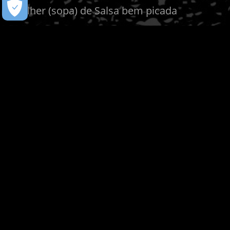
1 colher (sopa) de Salsa bem picada
3 colheres (sopa) de queijo gruyère ralado
1 limão siciliano
MODO DE PREPARO
1. Coloque em uma panela água para ferver
com um pouco de sal.
2. Logo que ferver coloque a massa e
cozinhe até ficar al dente. Enquanto a massa
cozinha, inicie o molho.
3. Tempere os camarões com 2 colheres de
sopa de azeite, 2 colheres de sopa da
Pimenta Biquinho Mendez, o gengibre em
pó, sal e pimenta do reino a gosto.