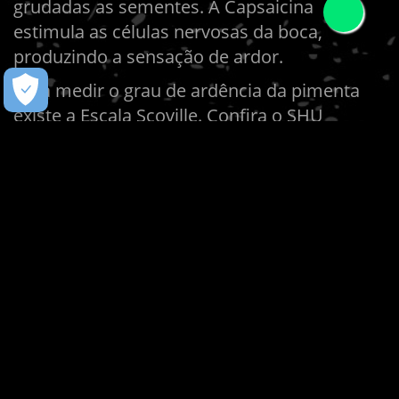
grudadas as sementes. A Capsaicina
estimula as células nervosas da boca,
produzindo a sensação de ardor.
Para medir o grau de ardência da pimenta
existe a Escala Scoville. Confira o SHU
(Scoville Heat Units) de algumas pimentas
famosas no Brasil:
Pimentão: 100 a 500
Pimenta Biquinho: 1.000
Pimenta de Cheiro: 2.000
Pimenta Jalapeno: 2.500 a 5.000
Pimenta Dedo de Moça: 5.000 a 15.000
Pimenta Bode: 30.000 a 50.000
Pimenta Malagueta: 50.000 a 100.000
Pimenta Habanero: 100.000 a 350.000
O Guinness Book, livro dos recordes,