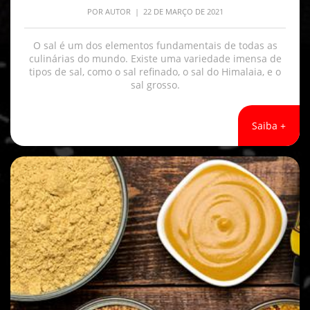
POR
AUTOR
| 22 DE MARÇO DE 2021
O sal é um dos elementos fundamentais de todas as
culinárias do mundo. Existe uma variedade imensa de
tipos de sal, como o sal refinado, o sal do Himalaia, e o
sal grosso.
Saiba +