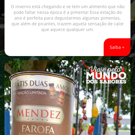
O inverno está chegando e se tem um alimento que não
pode faltar nessa época é a pimenta! Essa estação do
ano é perfeita para degustarmos algumas pimentas,
que além de picantes, trazem aquela sensação de calor
que aquece qualquer um.
Saiba +