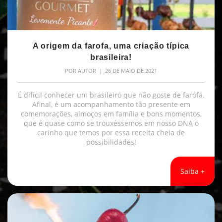
A origem da farofa, uma criação típica
brasileira!
POR
AUTOR
| 26 DE MAIO DE 2021
É difícil conhecer um brasileiro que não goste de farofa.
Afinal, é um acompanhamento tão presente em
comemorações, almoços em família e bons momentos,
que é quase como se trouxéssemos em nosso DNA o
carinho que temos por essa receita cheia de
possibilidades!
Saiba +