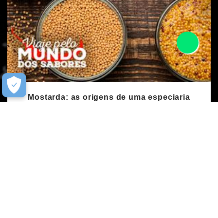
Mostarda: as origens de uma especiaria
milenar
POR
AUTOR
| 17 DE FEVEREIRO DE 2021
Cor que atrai o olhar, aroma e sabor inconfundível e
picância marcante: a mostarda, esse condimento tão
conhecido mundialmente tem um passado na
gastronomia que é um verdadeiro convite para revisitar
a história dos nossos antepassados.
Saiba +